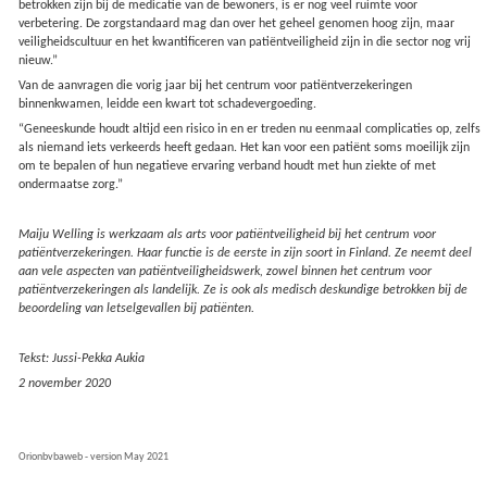
betrokken zijn bij de medicatie van de bewoners, is er nog veel ruimte voor
verbetering. De zorgstandaard mag dan over het geheel genomen hoog zijn, maar
veiligheidscultuur en het kwantificeren van patiëntveiligheid zijn in die sector nog vrij
nieuw.”
Van de aanvragen die vorig jaar bij het centrum voor patiëntverzekeringen
binnenkwamen, leidde een kwart tot schadevergoeding.
“Geneeskunde houdt altijd een risico in en er treden nu eenmaal complicaties op, zelfs
als niemand iets verkeerds heeft gedaan. Het kan voor een patiënt soms moeilijk zijn
om te bepalen of hun negatieve ervaring verband houdt met hun ziekte of met
ondermaatse zorg.”
Maiju Welling is werkzaam als arts voor patiëntveiligheid bij het centrum voor
patiëntverzekeringen. Haar functie is de eerste in zijn soort in Finland. Ze neemt deel
aan vele aspecten van patiëntveiligheidswerk, zowel binnen het centrum voor
patiëntverzekeringen als landelijk. Ze is ook als medisch deskundige betrokken bij de
beoordeling van letselgevallen bij patiënten.
Tekst: Jussi-Pekka Aukia
2 november 2020
Orionbvbaweb - version May 2021