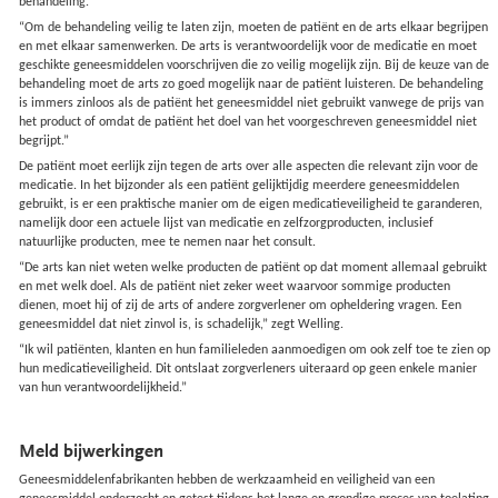
behandeling.
“Om de behandeling veilig te laten zijn, moeten de patiënt en de arts elkaar begrijpen
en met elkaar samenwerken. De arts is verantwoordelijk voor de medicatie en moet
geschikte geneesmiddelen voorschrijven die zo veilig mogelijk zijn. Bij de keuze van de
behandeling moet de arts zo goed mogelijk naar de patiënt luisteren. De behandeling
is immers zinloos als de patiënt het geneesmiddel niet gebruikt vanwege de prijs van
het product of omdat de patiënt het doel van het voorgeschreven geneesmiddel niet
begrijpt.”
De patiënt moet eerlijk zijn tegen de arts over alle aspecten die relevant zijn voor de
medicatie. In het bijzonder als een patiënt gelijktijdig meerdere geneesmiddelen
gebruikt, is er een praktische manier om de eigen medicatieveiligheid te garanderen,
namelijk door een actuele lijst van medicatie en zelfzorgproducten, inclusief
natuurlijke producten, mee te nemen naar het consult.
“De arts kan niet weten welke producten de patiënt op dat moment allemaal gebruikt
en met welk doel. Als de patiënt niet zeker weet waarvoor sommige producten
dienen, moet hij of zij de arts of andere zorgverlener om opheldering vragen. Een
geneesmiddel dat niet zinvol is, is schadelijk,” zegt Welling.
“Ik wil patiënten, klanten en hun familieleden aanmoedigen om ook zelf toe te zien op
hun medicatieveiligheid. Dit ontslaat zorgverleners uiteraard op geen enkele manier
van hun verantwoordelijkheid.”
Meld bijwerkingen
Geneesmiddelenfabrikanten hebben de werkzaamheid en veiligheid van een